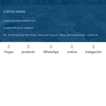
CONTÁCTENOS
buzón:
sales@kaimusteel.com
La dirección de la empresa:
No. 10 Dongchang East Road, oficina de Liuyuan, distrito de Dongchangfu, ciudad de
Liaocheng, provincia de Shandong
contacto:
sol yanhui
Hogar
producto
WhatsApp
noticia
Indagación
Teléfono:
+8613969579237
Index
Copyright © 2026 Actuando Steel Co., Ltd