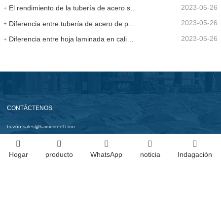
2023-05-26
El rendimiento de la tubería de acero sin costura de aleación es mucho mayor que el de la tubería de acero sin costura
2023-05-26
Diferencia entre tubería de acero de precisión y tubería de acero sin costura
2023-05-26
Diferencia entre hoja laminada en caliente
CONTÁCTENOS
buzón:
sales@kaimusteel.com
La dirección de la empresa:
Hogar
producto
WhatsApp
noticia
Indagación
No. 10 Dongchang East Road, oficina de Liuyuan, distrito de Dongchangfu, ciudad de
Liaocheng, provincia de Shandong
contacto:
sol yanhui
Teléfono:
+8613969579237